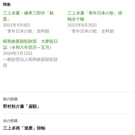
関連
三上卓書・橘孝三郎作「銘
三上卓書「青年日本の歌」掛
皿」
軸全十幅
2021年9月8日
2021年8月30日
「青年日本の歌」史料館
「青年日本の歌」史料館
昭和維新顕彰財団 大夢舘日
誌（令和六年四月～五月）
2024年7月13日
一般財団法人昭和維新顕彰財
団
投
前の投稿
稿
野村秋介書「扁額」
ナ
次の投稿
ビ
三上卓画「達磨」掛軸