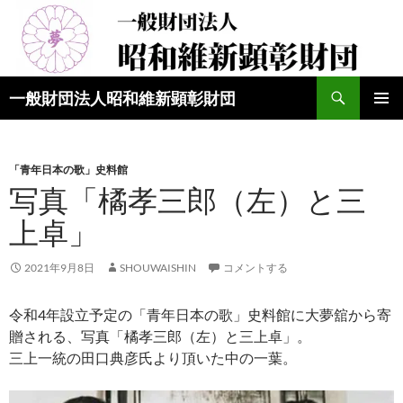
検
一般財団法人昭和維新顕彰財団
索
コ
メインメ
ン
ニュー
テ
ン
「青年日本の歌」史料館
ツ
写真「橘孝三郎（左）と三
へ
上卓」
ス
キ
ッ
2021年9月8日
SHOUWAISHIN
コメントする
プ
令和4年設立予定の「青年日本の歌」史料館に大夢舘から寄
贈される、写真「橘孝三郎（左）と三上卓」。
三上一統の田口典彦氏より頂いた中の一葉。