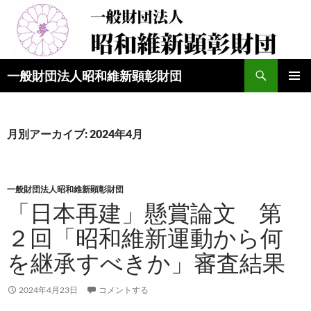
検
一般財団法人昭和維新顕彰財団
索
コ
メインメ
ン
ニュー
テ
ン
月別アーカイブ: 2024年4月
ツ
へ
ス
キ
一般財団法人昭和維新顕彰財団
ッ
「日本再建」懸賞論文 第
プ
２回「昭和維新運動から何
を継承すべきか」審査結果
2024年4月23日
コメントする