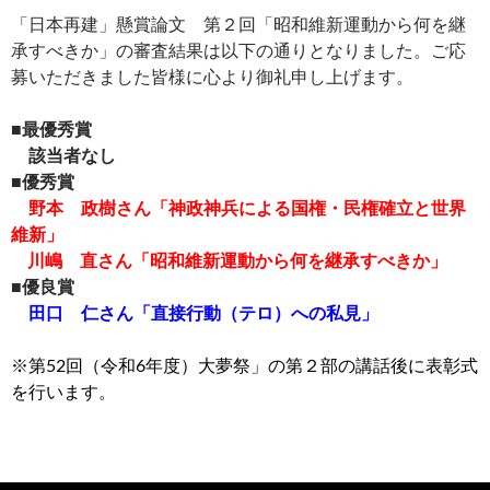
「日本再建」懸賞論文 第２回「昭和維新運動から何を継
承すべきか」の審査結果は以下の通りとなりました。ご応
募いただきました皆様に心より御礼申し上げます。
■最優秀賞
該当者なし
■優秀賞
野本 政樹さん「神政神兵による国権・民権確立と世界
維新」
川嶋 直さん「昭和維新運動から何を継承すべきか」
■優良賞
田口 仁さん「直接行動（テロ）への私見」
※第52回（令和6年度）大夢祭」の第２部の講話後に
表彰式
を行います。