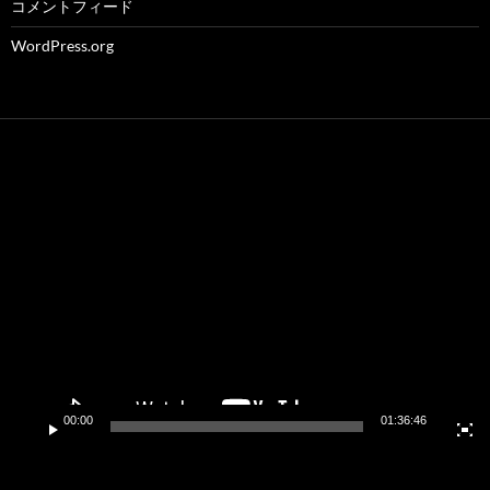
コメントフィード
WordPress.org
動
画
プ
レ
ー
ヤ
ー
00:00
01:36:46