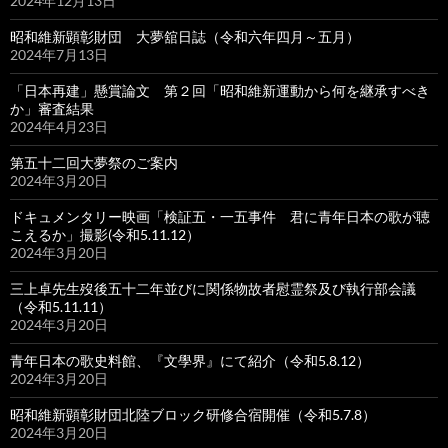
2024年12月13日
昭和維新顕彰財団 大夢舘日誌（令和六年四月～五月）
2024年7月13日
「日本再建」懸賞論文 第２回「昭和維新運動から何を継承すべき
か」審査結果
2024年4月23日
第五十二回大夢祭のご案内
2024年3月20日
ドキュメンタリー映画「検証五・一五事件 君に青年日本の歌が聴
こえるか」撮影(令和5.11.12）
2024年3月20日
三上卓先生歿後五十二年並びに関係物故者慰霊祭及び執行部会議
（令和5.11.11）
2024年3月20日
青年日本の歌史料館、『文學界』にて紹介（令和5.8.12）
2024年3月20日
昭和維新顕彰財団北陸ブロック研修合宿開催（令和5.7.8）
2024年3月20日