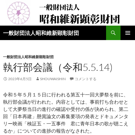
検
一般財団法人昭和維新顕彰財団
索
コ
メインメ
ン
ニュー
テ
ン
一般財団法人昭和維新顕彰財団
ツ
執行部会議（令和5.5.14)
へ
ス
2023年6月5日
SHOUWAISHIN
コメントする
キ
ッ
令和５年５月１５日に行われる第五十一回大夢祭を前に、
プ
執行部会議が行われた。内容としては、事前打ち合わせと
して大夢祭当日の進行の確認や受付の係が決められ、第二
回「日本再建」懸賞論文の募集要項の発表とドキュメンタ
リー映画「検証五・一五事件 君に青年日本の歌が聴こえ
るか」についての進捗の報告がなされた。