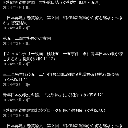
昭和維新顕彰財団 大夢舘日誌（令和六年四月～五月）
2024年7月13日
「日本再建」懸賞論文 第２回「昭和維新運動から何を継承すべき
か」審査結果
2024年4月23日
第五十二回大夢祭のご案内
2024年3月20日
ドキュメンタリー映画「検証五・一五事件 君に青年日本の歌が聴
こえるか」撮影(令和5.11.12）
2024年3月20日
三上卓先生歿後五十二年並びに関係物故者慰霊祭及び執行部会議
（令和5.11.11）
2024年3月20日
青年日本の歌史料館、『文學界』にて紹介（令和5.8.12）
2024年3月20日
昭和維新顕彰財団北陸ブロック研修合宿開催（令和5.7.8）
2024年3月20日
「日本再建」懸賞論文 第２回「昭和維新運動から何を継承すべき