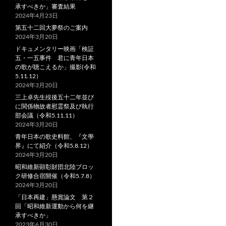
承すべきか」審査結果
2024年4月23日
第五十二回大夢祭のご案内
2024年3月20日
ドキュメンタリー映画「検証
五・一五事件 君に青年日本
の歌が聴こえるか」撮影(令和
5.11.12）
2024年3月20日
三上卓先生歿後五十二年並び
に関係物故者慰霊祭及び執行
部会議（令和5.11.11）
2024年3月20日
青年日本の歌史料館、『文學
界』にて紹介（令和5.8.12）
2024年3月20日
昭和維新顕彰財団北陸ブロッ
ク研修合宿開催（令和5.7.8）
2024年3月20日
「日本再建」懸賞論文 第２
回「昭和維新運動から何を継
承すべきか」
2023年6月30日