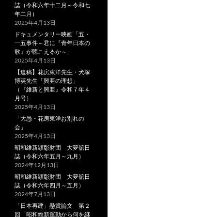
誌（令和六年十二月～令和七
年二月）
2025年4月13日
ドキュメンタリー映画「五・
一五事件～君に『青年日本の
歌』が聴こえるか～」
2025年4月13日
【遺稿】花房東洋先生・犬塚
博英先生「興亜の理想」
（『維新と興亜』令和７年４
月号）
2025年4月13日
「大愚・花房東洋お別れの
会」
2025年4月13日
昭和維新顕彰財団 大夢舘日
誌（令和六年五月～九月）
2024年12月13日
昭和維新顕彰財団 大夢舘日
誌（令和六年四月～五月）
2024年7月13日
「日本再建」懸賞論文 第２
回「昭和維新運動から何を継