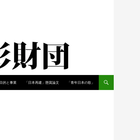
目的と事業
「日本再建」懸賞論文
「青年日本の歌」