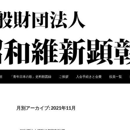
館
「青年日本の歌」史料館図録
ご挨拶
入会手続きと会費
役員一覧
月別アーカイブ: 2021年11月