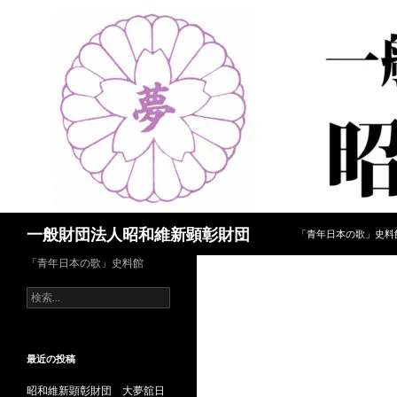
コンテンツへスキップ
検
一般財団法人昭和維新顕彰財団
「青年日本の歌」史料
索
「青年日本の歌」史料館
検
索:
最近の投稿
昭和維新顕彰財団 大夢舘日