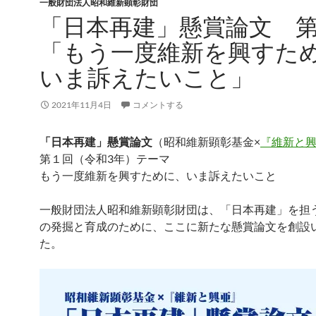
一般財団法人昭和維新顕彰財団
「日本再建」懸賞論文 
「もう一度維新を興すた
いま訴えたいこと」
2021年11月4日
コメントする
「日本再建」懸賞論文
（昭和維新顕彰基金×
『維新と
第１回（令和3年）テーマ
もう一度維新を興すために、いま訴えたいこと
一般財団法人昭和維新顕彰財団は、「日本再建」を担
の発掘と育成のために、ここに新たな懸賞論文を創設
た。