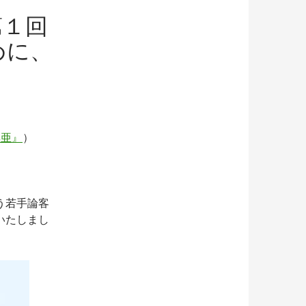
第１回
めに、
興亜』
）
う若手論客
いたしまし